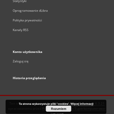
Statystyki
Oprogramowanie dLibra
Polityka prywatności
Kanały RSS
Konto użytkownika
Zaloguj się
Historia przeglądania
Ten serwis działa dzięki oprogramowaniu
DInGO dLibra 6.3.21
Ta strona wykorzystuje pliki 'cookies'.
Więcej informacji
opracowanemu przez
Poznańskie Centrum Superkomputerowo-
Rozumiem
Sieciowe