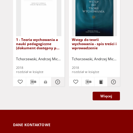
1 - Teoria wychowania a
Wstęp do teorii
7 -
nauki pedagogiczne
wychowania - spis treści i
pr
(dokument dostępny po
wprowadzenie
(d
zalogowaniu tylko dla
zal
osób z dysfunkcją
osó
Tchorzewski, Andrzej Michał (1943- )
Tchorzewski, Andrzej Michał (1943- )
Tch
wzroku)
wz
2018
2018
201
rozdział w książce
rozdział w książce
roz
Więcej
DANE KONTAKTOWE