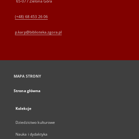
65-077 Zielona Góra
(+48) 68 453 26 06
p.karp@biblioteka.zgora.pl
MAPA STRONY
Strona główna
Kolekcje
Dziedzictwo kulturowe
Nauka i dydaktyka