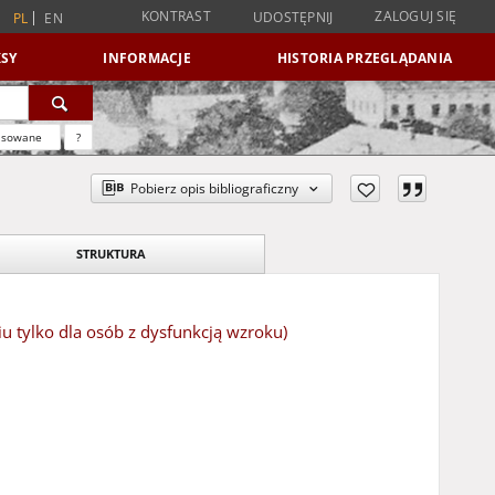
KONTRAST
ZALOGUJ SIĘ
UDOSTĘPNIJ
PL
EN
SY
INFORMACJE
HISTORIA PRZEGLĄDANIA
nsowane
?
Pobierz opis bibliograficzny
STRUKTURA
 tylko dla osób z dysfunkcją wzroku)