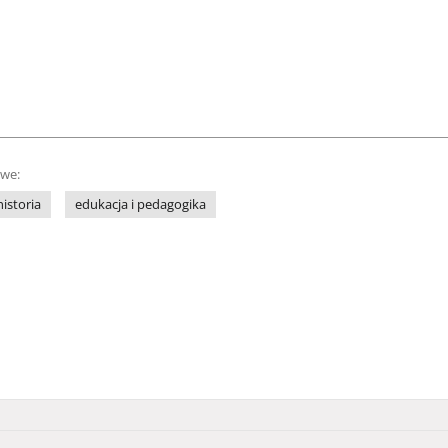
owe:
historia
edukacja i pedagogika