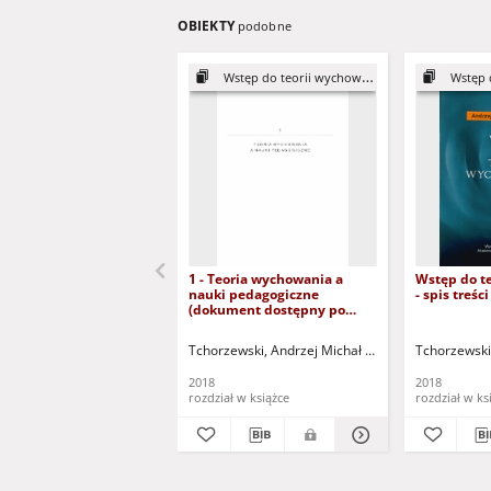
OBIEKTY
podobne
Wstęp do teorii wychowania
Wstęp d
1 - Teoria wychowania a
Wstęp do t
nauki pedagogiczne
- spis treś
(dokument dostępny po
zalogowaniu tylko dla osób z
dysfunkcją wzroku)
Tchorzewski, Andrzej Michał (1943- )
Tchorzewski,
2018
2018
rozdział w książce
rozdział w ks