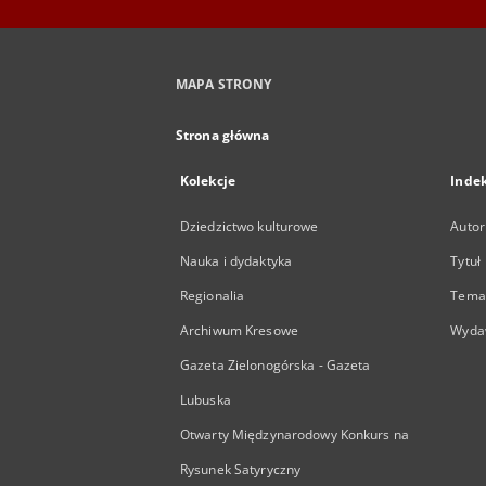
MAPA STRONY
Strona główna
Kolekcje
Inde
Dziedzictwo kulturowe
Autor
Nauka i dydaktyka
Tytuł
Regionalia
Temat
Archiwum Kresowe
Wyda
Gazeta Zielonogórska - Gazeta
Lubuska
Otwarty Międzynarodowy Konkurs na
Rysunek Satyryczny