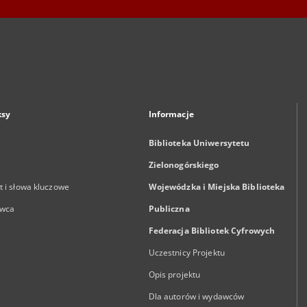
ksy
Informacje
Biblioteka Uniwersytetu
Zielonogórskiego
 i słowa kluczowe
Wojewódzka i Miejska Biblioteka
wca
Publiczna
Federacja Bibliotek Cyfrowych
Uczestnicy Projektu
Opis projektu
Dla autorów i wydawców