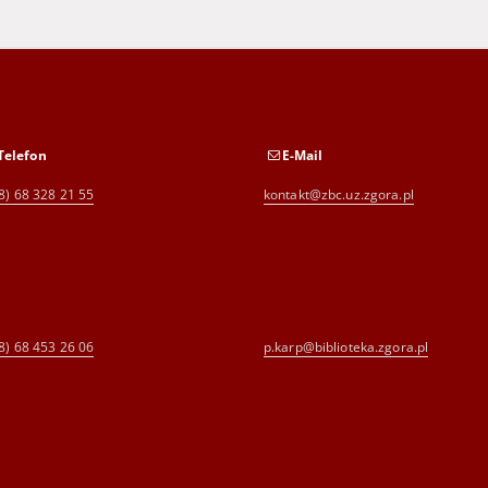
Telefon
E-Mail
8) 68 328 21 55
kontakt@zbc.uz.zgora.pl
8) 68 453 26 06
p.karp@biblioteka.zgora.pl