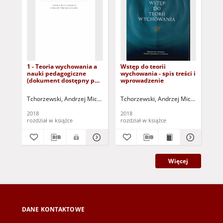
1 - Teoria wychowania a
Wstęp do teorii
7 -
nauki pedagogiczne
wychowania - spis treści i
pr
(dokument dostępny po
wprowadzenie
(d
zalogowaniu tylko dla
zal
osób z dysfunkcją
osó
Tchorzewski, Andrzej Michał (1943- )
Tchorzewski, Andrzej Michał (1943- )
Tch
wzroku)
wz
2018
2018
201
rozdział w książce
rozdział w książce
roz
Więcej
DANE KONTAKTOWE