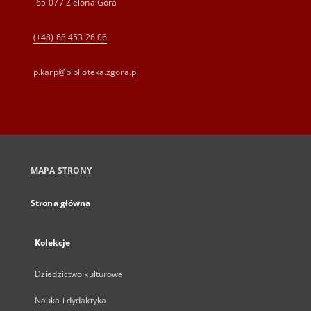
65-077 Zielona Góra
(+48) 68 453 26 06
p.karp@biblioteka.zgora.pl
MAPA STRONY
Strona główna
Kolekcje
Dziedzictwo kulturowe
Nauka i dydaktyka