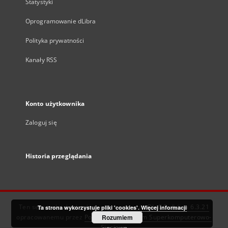
Statystyki
Oprogramowanie dLibra
Polityka prywatności
Kanały RSS
Konto użytkownika
Zaloguj się
Historia przeglądania
Ten serwis działa dzięki oprogramowaniu
DInGO dLibra 6.3.21
Ta strona wykorzystuje pliki 'cookies'.
Więcej informacji
opracowanemu przez
Poznańskie Centrum Superkomputerowo-
Rozumiem
Sieciowe