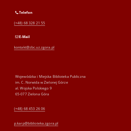
Telefon
(+48) 68 328 21 55
E-Mail
kontakt@zbc.uz.zgora.pl
Wojewódzka i Miejska Biblioteka Publiczna
im. C. Norwida w Zielonej Górze
al. Wojska Polskiego 9
65-077 Zielona Góra
(+48) 68 453 26 06
p.karp@biblioteka.zgora.pl