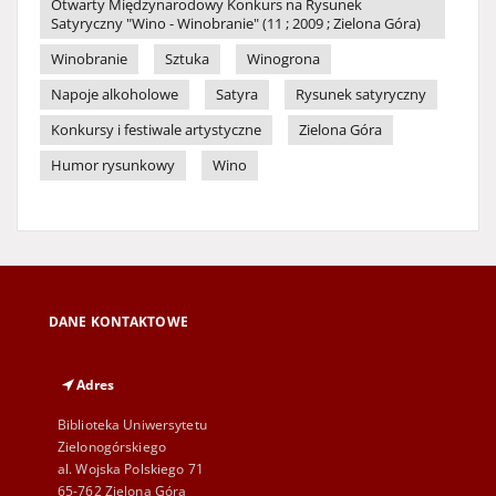
Otwarty Międzynarodowy Konkurs na Rysunek
Satyryczny "Wino - Winobranie" (11 ; 2009 ; Zielona Góra)
Winobranie
Sztuka
Winogrona
Napoje alkoholowe
Satyra
Rysunek satyryczny
Konkursy i festiwale artystyczne
Zielona Góra
Humor rysunkowy
Wino
DANE KONTAKTOWE
Adres
Biblioteka Uniwersytetu
Zielonogórskiego
al. Wojska Polskiego 71
65-762 Zielona Góra