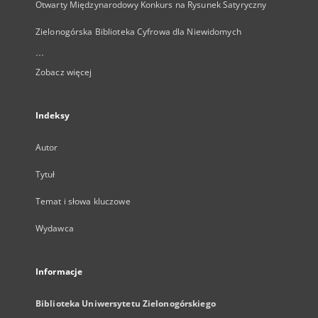
Otwarty Międzynarodowy Konkurs na Rysunek Satyryczny
Zielonogórska Biblioteka Cyfrowa dla Niewidomych
...
Zobacz więcej
Indeksy
Autor
Tytuł
Temat i słowa kluczowe
Wydawca
Informacje
Biblioteka Uniwersytetu Zielonogórskiego