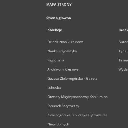
MAPA STRONY
Strona główna
Kolekcje
Inde
Dziedzictwo kulturowe
Autor
Nauka i dydaktyka
Tytuł
Regionalia
Temat
Archiwum Kresowe
Wyda
Gazeta Zielonogórska - Gazeta
Lubuska
Otwarty Międzynarodowy Konkurs na
Rysunek Satyryczny
Zielonogórska Biblioteka Cyfrowa dla
Niewidomych