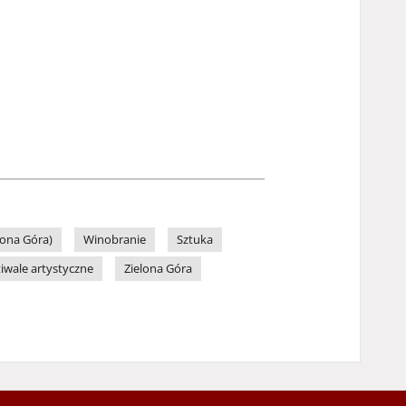
lona Góra)
Winobranie
Sztuka
tiwale artystyczne
Zielona Góra