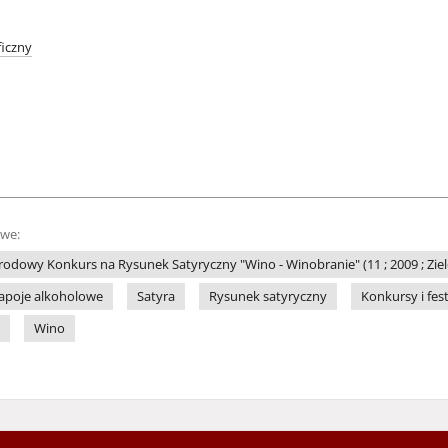
iczny
owe:
odowy Konkurs na Rysunek Satyryczny "Wino - Winobranie" (11 ; 2009 ; Zie
apoje alkoholowe
Satyra
Rysunek satyryczny
Konkursy i fes
Wino