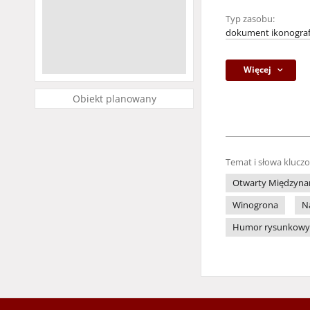
Typ zasobu:
dokument ikonograf
Więcej
Obiekt planowany
Temat i słowa klucz
Otwarty Międzynar
Winogrona
N
Humor rysunkowy