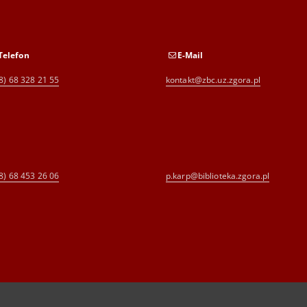
Telefon
E-Mail
8) 68 328 21 55
kontakt@zbc.uz.zgora.pl
8) 68 453 26 06
p.karp@biblioteka.zgora.pl