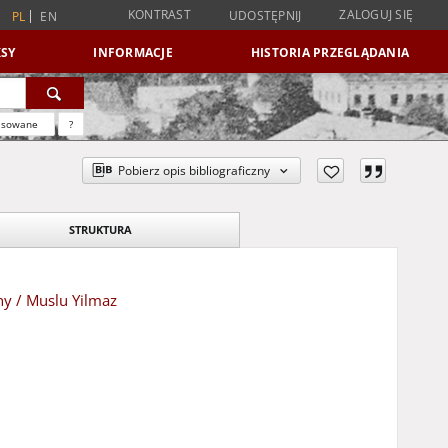
KONTRAST
ZALOGUJ SIĘ
UDOSTĘPNIJ
PL
EN
SY
INFORMACJE
HISTORIA PRZEGLĄDANIA
nsowane
?
Pobierz opis bibliograficzny
STRUKTURA
ny / Muslu Yilmaz