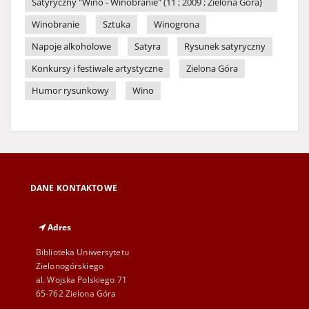
Satyryczny "Wino - Winobranie" (11 ; 2009 ; Zielona Góra)
Winobranie
Sztuka
Winogrona
Napoje alkoholowe
Satyra
Rysunek satyryczny
Konkursy i festiwale artystyczne
Zielona Góra
Humor rysunkowy
Wino
DANE KONTAKTOWE
Adres
Biblioteka Uniwersytetu
Zielonogórskiego
al. Wojska Polskiego 71
65-762 Zielona Góra