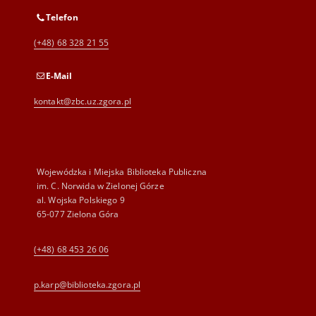
Telefon
(+48) 68 328 21 55
E-Mail
kontakt@zbc.uz.zgora.pl
Wojewódzka i Miejska Biblioteka Publiczna
im. C. Norwida w Zielonej Górze
al. Wojska Polskiego 9
65-077 Zielona Góra
(+48) 68 453 26 06
p.karp@biblioteka.zgora.pl