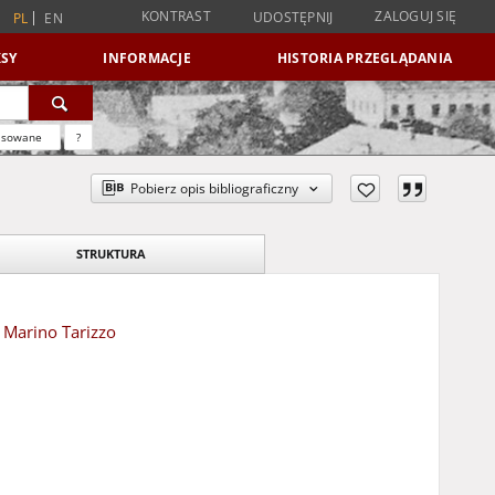
KONTRAST
ZALOGUJ SIĘ
UDOSTĘPNIJ
PL
EN
SY
INFORMACJE
HISTORIA PRZEGLĄDANIA
nsowane
?
Pobierz opis bibliograficzny
STRUKTURA
 Marino Tarizzo