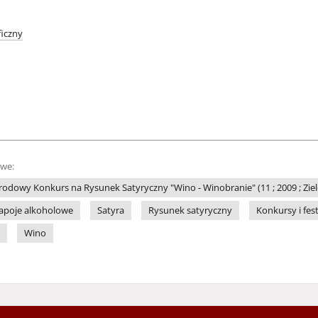
iczny
owe:
odowy Konkurs na Rysunek Satyryczny "Wino - Winobranie" (11 ; 2009 ; Zie
apoje alkoholowe
Satyra
Rysunek satyryczny
Konkursy i fes
Wino