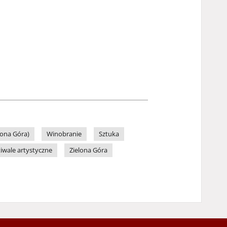
lona Góra)
Winobranie
Sztuka
tiwale artystyczne
Zielona Góra