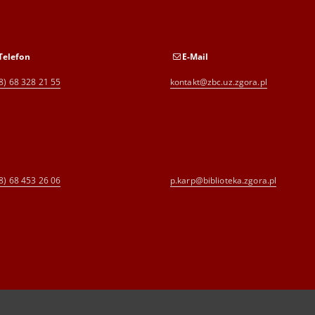
Telefon
E-Mail
8) 68 328 21 55
kontakt@zbc.uz.zgora.pl
8) 68 453 26 06
p.karp@biblioteka.zgora.pl