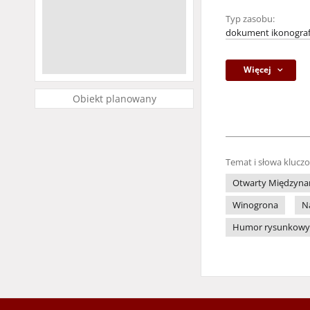
Typ zasobu:
dokument ikonograf
Więcej
Obiekt planowany
Temat i słowa klucz
Otwarty Międzynar
Winogrona
N
Humor rysunkowy