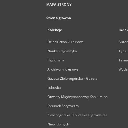
MAPA STRONY
Strona główna
Kolekcje
Inde
Dziedzictwo kulturowe
Autor
Nauka i dydaktyka
Tytuł
Regionalia
Temat
Archiwum Kresowe
Wyda
Gazeta Zielonogórska - Gazeta
Lubuska
Otwarty Międzynarodowy Konkurs na
Rysunek Satyryczny
Zielonogórska Biblioteka Cyfrowa dla
Niewidomych