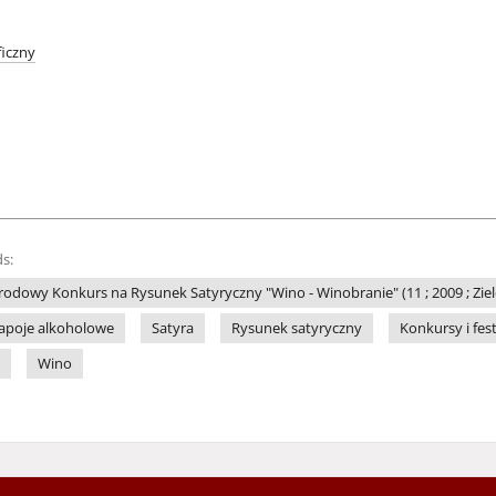
iczny
s:
odowy Konkurs na Rysunek Satyryczny "Wino - Winobranie" (11 ; 2009 ; Zie
apoje alkoholowe
Satyra
Rysunek satyryczny
Konkursy i fes
Wino