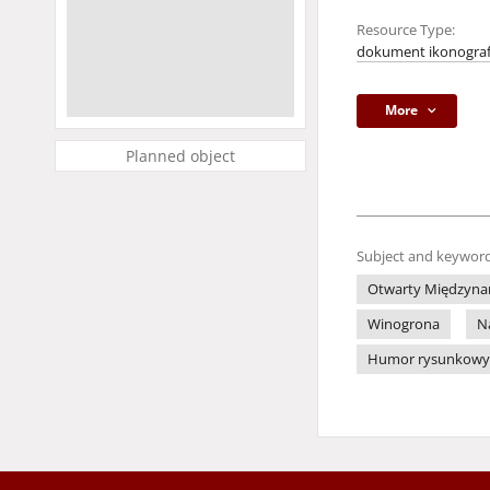
Resource Type:
dokument ikonograf
More
Planned object
Subject and keyword
Otwarty Międzynar
Winogrona
N
Humor rysunkowy