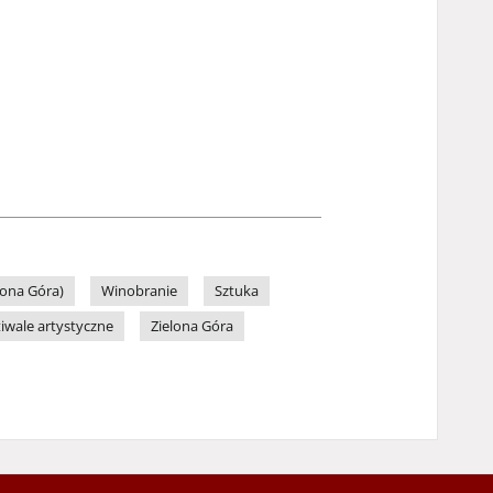
lona Góra)
Winobranie
Sztuka
tiwale artystyczne
Zielona Góra