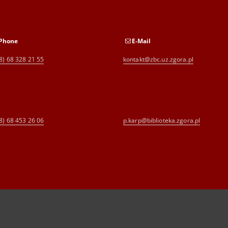
Phone
E-Mail
8) 68 328 21 55
kontakt@zbc.uz.zgora.pl
8) 68 453 26 06
p.karp@biblioteka.zgora.pl