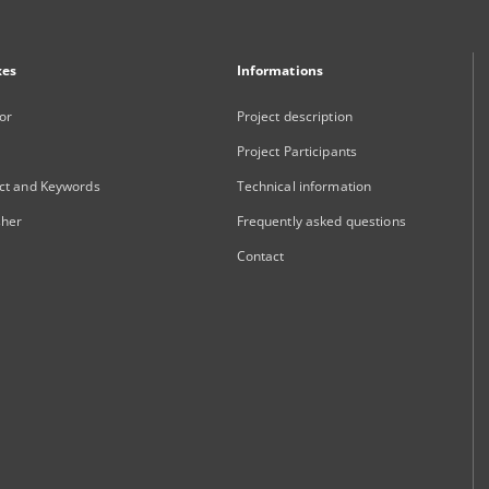
xes
Informations
or
Project description
Project Participants
ct and Keywords
Technical information
sher
Frequently asked questions
Contact