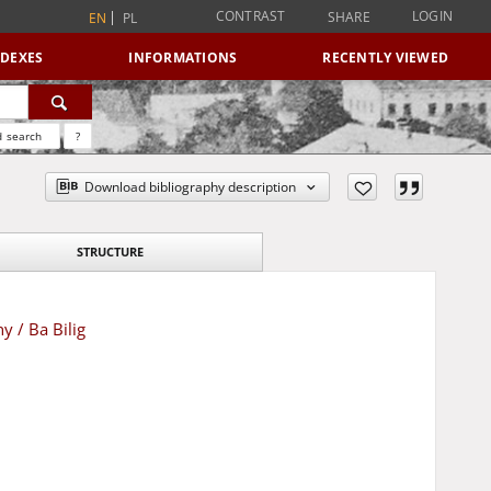
CONTRAST
LOGIN
SHARE
EN
PL
NDEXES
INFORMATIONS
RECENTLY VIEWED
 search
?
Download bibliography description
STRUCTURE
 / Ba Bilig