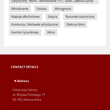
Satyryczny "Wino - Winobranie" (11 ; 2009 ; Zielona Góra)
Winobranie
Sztuka
Winogrona
Napoje alkoholowe
Satyra
Rysunek satyryczny
Konkursy i festiwale artystyczne
Zielona Góra
Humor rysunkowy
Wino
CONTACT DETAILS
Address
University Library
al. Wojska Polskiego 71
65-762 Zielona Góra