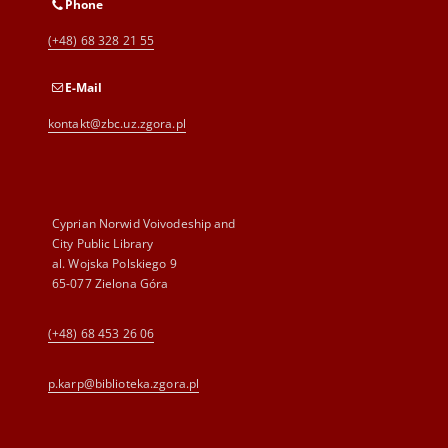
Phone
(+48) 68 328 21 55
E-Mail
kontakt@zbc.uz.zgora.pl
Cyprian Norwid Voivodeship and
City Public Library
al. Wojska Polskiego 9
65-077 Zielona Góra
(+48) 68 453 26 06
p.karp@biblioteka.zgora.pl