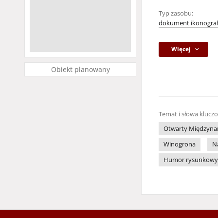
Typ zasobu:
dokument ikonograf
Więcej
Obiekt planowany
Temat i słowa klucz
Otwarty Międzynar
Winogrona
N
Humor rysunkowy