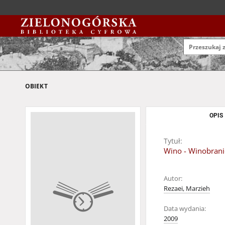
OBIEKT
OPIS
Tytuł:
Wino - Winobrani
Autor:
Rezaei, Marzieh
Data wydania:
2009