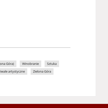
lona Góra)
Winobranie
Sztuka
tiwale artystyczne
Zielona Góra