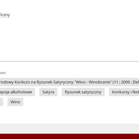
iczny
owe:
odowy Konkurs na Rysunek Satyryczny "Wino - Winobranie" (11 ; 2009 ; Zie
apoje alkoholowe
Satyra
Rysunek satyryczny
Konkursy i fes
Wino