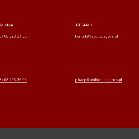
Telefon
E-Mail
8) 68 328 21 55
kontakt@zbc.uz.zgora.pl
8) 68 453 26 06
p.karp@biblioteka.zgora.pl