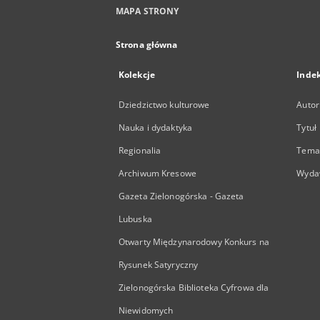
MAPA STRONY
Strona główna
Kolekcje
Inde
Dziedzictwo kulturowe
Autor
Nauka i dydaktyka
Tytuł
Regionalia
Temat
Archiwum Kresowe
Wyda
Gazeta Zielonogórska - Gazeta
Lubuska
Otwarty Międzynarodowy Konkurs na
Rysunek Satyryczny
Zielonogórska Biblioteka Cyfrowa dla
Niewidomych