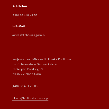
Telefon
(+48) 68 328 21 55
E-Mail
kontakt@zbc.uz.zgora.pl
Wojewódzka i Miejska Biblioteka Publiczna
im. C. Norwida w Zielonej Górze
al. Wojska Polskiego 9
65-077 Zielona Góra
(+48) 68 453 26 06
p.karp@biblioteka.zgora.pl