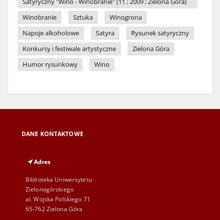
Satyryczny "Wino - Winobranie" (11 ; 2009 ; Zielona Góra)
Winobranie
Sztuka
Winogrona
Napoje alkoholowe
Satyra
Rysunek satyryczny
Konkursy i festiwale artystyczne
Zielona Góra
Humor rysunkowy
Wino
DANE KONTAKTOWE
Adres
Biblioteka Uniwersytetu
Zielonogórskiego
al. Wojska Polskiego 71
65-762 Zielona Góra