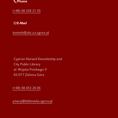
Phone
(+48) 68 328 21 55
E-Mail
kontakt@zbc.uz.zgora.pl
Cyprian Norwid Voivodeship and
City Public Library
al. Wojska Polskiego 9
65-077 Zielona Góra
(+48) 68 453 26 06
p.karp@biblioteka.zgora.pl