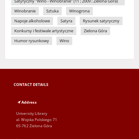
Satyryczny "Wino - Winobranie" (11 ; 2009 ; Zielona Góra)
Winobranie
Sztuka
Winogrona
Napoje alkoholowe
Satyra
Rysunek satyryczny
Konkursy i festiwale artystyczne
Zielona Góra
Humor rysunkowy
Wino
CONTACT DETAILS
Address
University Library
al. Wojska Polskiego 71
65-762 Zielona Góra