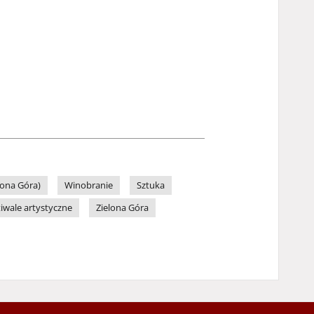
lona Góra)
Winobranie
Sztuka
tiwale artystyczne
Zielona Góra