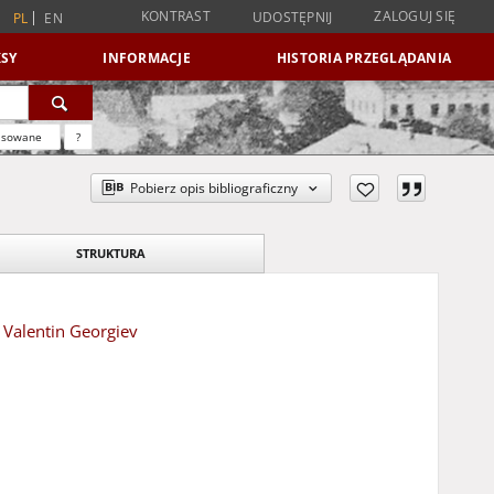
KONTRAST
ZALOGUJ SIĘ
UDOSTĘPNIJ
PL
EN
SY
INFORMACJE
HISTORIA PRZEGLĄDANIA
nsowane
?
Pobierz opis bibliograficzny
STRUKTURA
 Valentin Georgiev