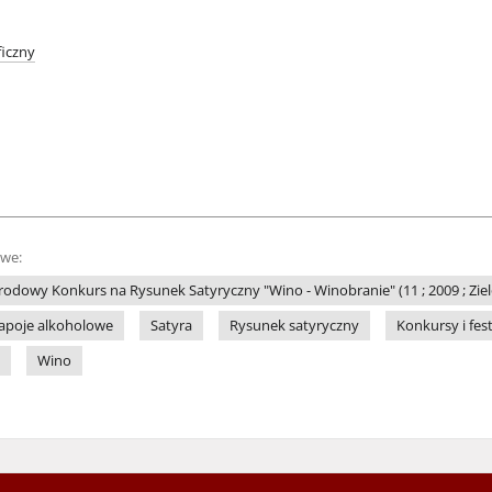
iczny
owe:
odowy Konkurs na Rysunek Satyryczny "Wino - Winobranie" (11 ; 2009 ; Zie
apoje alkoholowe
Satyra
Rysunek satyryczny
Konkursy i fes
Wino