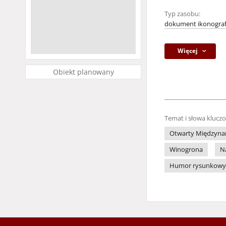
Typ zasobu:
dokument ikonograf
Więcej
Obiekt planowany
Temat i słowa klucz
Otwarty Międzynar
Winogrona
N
Humor rysunkowy