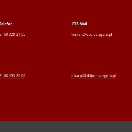
Telefon
E-Mail
8) 68 328 21 55
kontakt@zbc.uz.zgora.pl
8) 68 453 26 06
p.karp@biblioteka.zgora.pl