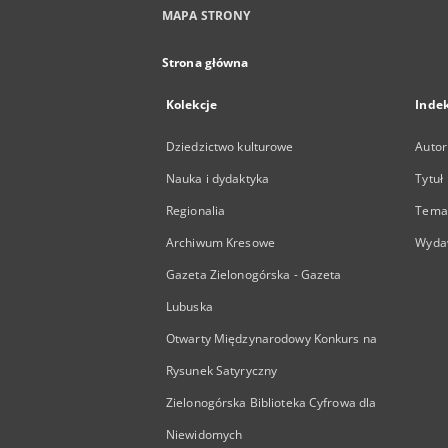
MAPA STRONY
Strona główna
Kolekcje
Inde
Dziedzictwo kulturowe
Autor
Nauka i dydaktyka
Tytuł
Regionalia
Temat
Archiwum Kresowe
Wyda
Gazeta Zielonogórska - Gazeta
Lubuska
Otwarty Międzynarodowy Konkurs na
Rysunek Satyryczny
Zielonogórska Biblioteka Cyfrowa dla
Niewidomych