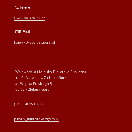
Telefon
(+48) 68 328 21 55
E-Mail
kontakt@zbc.uz.zgora.pl
Wojewódzka i Miejska Biblioteka Publiczna
im. C. Norwida w Zielonej Górze
al. Wojska Polskiego 9
65-077 Zielona Góra
(+48) 68 453 26 06
p.karp@biblioteka.zgora.pl