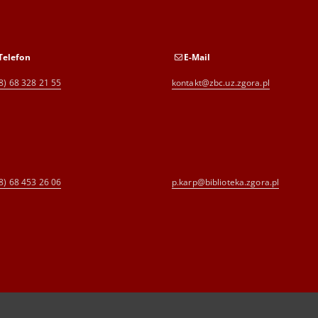
Telefon
E-Mail
8) 68 328 21 55
kontakt@zbc.uz.zgora.pl
8) 68 453 26 06
p.karp@biblioteka.zgora.pl