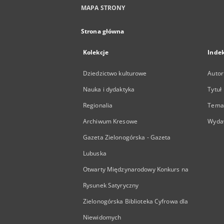
MAPA STRONY
Strona główna
Kolekcje
Inde
Dziedzictwo kulturowe
Autor
Nauka i dydaktyka
Tytuł
Regionalia
Temat
Archiwum Kresowe
Wyda
Gazeta Zielonogórska - Gazeta
Lubuska
Otwarty Międzynarodowy Konkurs na
Rysunek Satyryczny
Zielonogórska Biblioteka Cyfrowa dla
Niewidomych