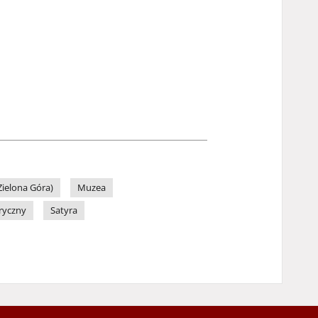
ielona Góra)
Muzea
ryczny
Satyra