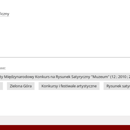
iczny
owe:
ty Międzynarodowy Konkurs na Rysunek Satyryczny "Muzeum" (12 ; 2010 ; Z
Zielona Góra
Konkursy i festiwale artystyczne
Rysunek saty