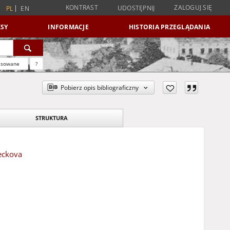
KONTRAST
ZALOGUJ SIĘ
UDOSTĘPNIJ
PL
EN
SY
INFORMACJE
HISTORIA PRZEGLĄDANIA
nsowane
?
Pobierz opis bibliograficzny
STRUKTURA
eckova