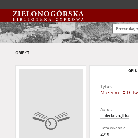
OBIEKT
OPIS
Tytuł:
Muzeum : XII Otw
Autor:
Holeckova, Jitka
Data wydania:
2010