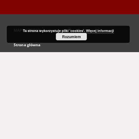
MAPA STRONY
Ta strona wykorzystuje pliki 'cookies'.
Więcej informacji
Rozumiem
Strona główna
Kolekcje
Dziedzictwo kulturowe
Nauka i dydaktyka
Regionalia
Archiwum Kresowe
Gazeta Zielonogórska - Gazeta Lubuska
Otwarty Międzynarodowy Konkurs na Rysunek Satyryczny