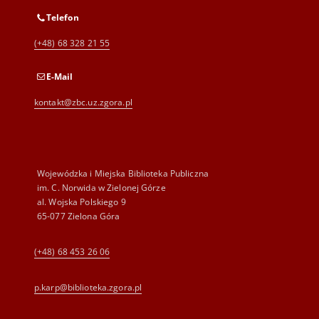
Telefon
(+48) 68 328 21 55
E-Mail
kontakt@zbc.uz.zgora.pl
Wojewódzka i Miejska Biblioteka Publiczna
im. C. Norwida w Zielonej Górze
al. Wojska Polskiego 9
65-077 Zielona Góra
(+48) 68 453 26 06
p.karp@biblioteka.zgora.pl