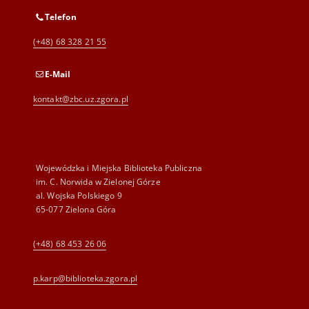
Telefon
(+48) 68 328 21 55
E-Mail
kontakt@zbc.uz.zgora.pl
Wojewódzka i Miejska Biblioteka Publiczna
im. C. Norwida w Zielonej Górze
al. Wojska Polskiego 9
65-077 Zielona Góra
(+48) 68 453 26 06
p.karp@biblioteka.zgora.pl