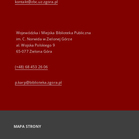
kontakt@zbc.uz.zgora.pl
Wojewódzka i Miejska Biblioteka Publiczna
im. C. Norwida w Zielonej Górze
al. Wojska Polskiego 9
65-077 Zielona Góra
(+48) 68 453 26 06
p.karp@biblioteka.zgora.pl
MAPA STRONY