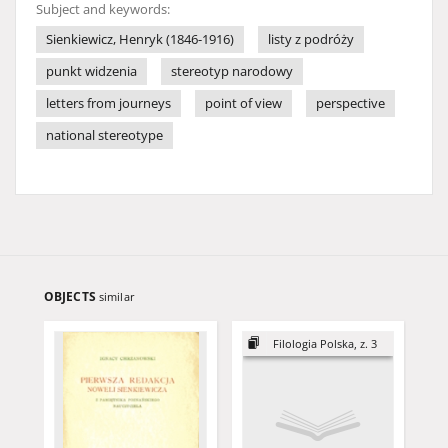
Subject and keywords:
Sienkiewicz, Henryk (1846-1916)
listy z podróży
punkt widzenia
stereotyp narodowy
letters from journeys
point of view
perspective
national stereotype
OBJECTS
similar
Filologia Polska, z. 3