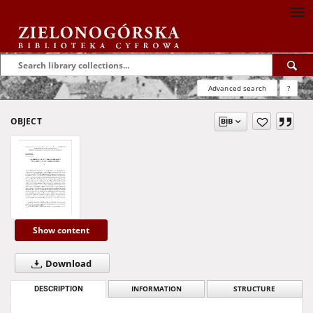
Advanced search
?
OBJECT
Show content
Download
DESCRIPTION
INFORMATION
STRUCTURE