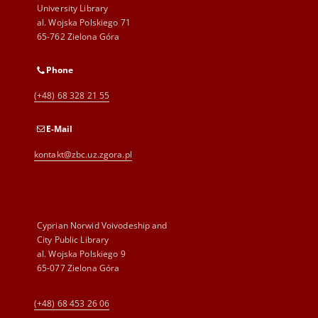
University Library
al. Wojska Polskiego 71
65-762 Zielona Góra
Phone
(+48) 68 328 21 55
E-Mail
kontakt@zbc.uz.zgora.pl
Cyprian Norwid Voivodeship and
City Public Library
al. Wojska Polskiego 9
65-077 Zielona Góra
(+48) 68 453 26 06