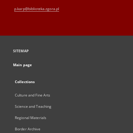
p.karp@biblioteka.zgora.pl
SITEMAP
Main page
Collections
Culture and Fine Arts
Science and Teaching
Regional Materials
Border Archive