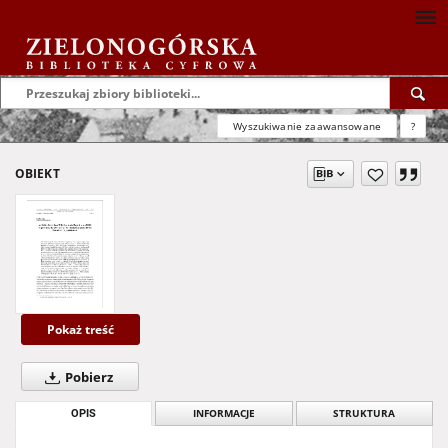
Wyszukiwanie zaawansowane
?
OBIEKT
Pokaż treść
Pobierz
OPIS
INFORMACJE
STRUKTURA