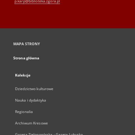
p.karp@biblioteka.zgora.pl
MAPA STRONY
Strona główna
Kolekcje
Dziedzictwo kulturowe
Nauka i dydaktyka
Regionalia
Archiwum Kresowe
Gazeta Zielonogórska - Gazeta Lubuska