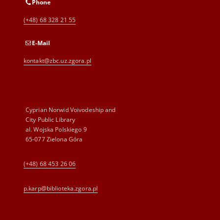
Phone
(+48) 68 328 21 55
E-Mail
kontakt@zbc.uz.zgora.pl
Cyprian Norwid Voivodeship and
City Public Library
al. Wojska Polskiego 9
65-077 Zielona Góra
(+48) 68 453 26 06
p.karp@biblioteka.zgora.pl