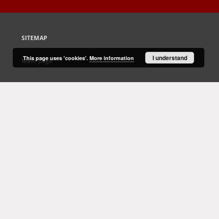
SITEMAP
I understand
This page uses 'cookies'.
More information
Main page
Collections
Culture and Fine Arts
Science and Teaching
Regional Materials
Border Archive
Gazeta Zielonogórska - Gazeta Lubuska
International Open Cartoon Contest