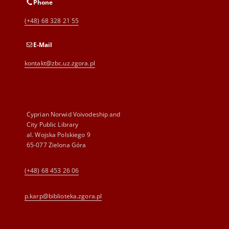
Phone
(+48) 68 328 21 55
E-Mail
kontakt@zbc.uz.zgora.pl
Cyprian Norwid Voivodeship and
City Public Library
al. Wojska Polskiego 9
65-077 Zielona Góra
(+48) 68 453 26 06
p.karp@biblioteka.zgora.pl