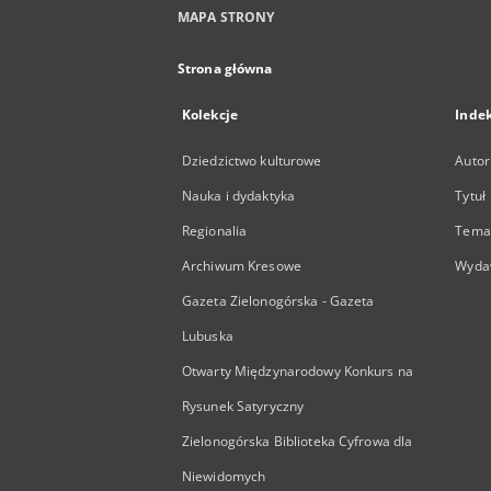
MAPA STRONY
Strona główna
Kolekcje
Inde
Dziedzictwo kulturowe
Autor
Nauka i dydaktyka
Tytuł
Regionalia
Temat
Archiwum Kresowe
Wyda
Gazeta Zielonogórska - Gazeta
Lubuska
Otwarty Międzynarodowy Konkurs na
Rysunek Satyryczny
Zielonogórska Biblioteka Cyfrowa dla
Niewidomych