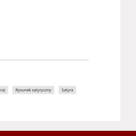
ra)
Rysunek satyryczny
Satyra