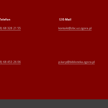
Telefon
E-Mail
8) 68 328 21 55
kontakt@zbc.uz.zgora.pl
8) 68 453 26 06
p.karp@biblioteka.zgora.pl