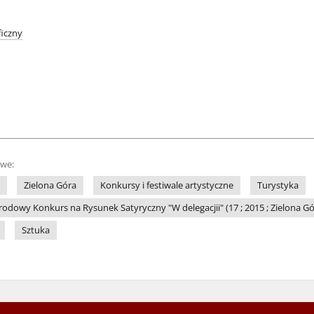
iczny
owe:
Zielona Góra
Konkursy i festiwale artystyczne
Turystyka
dowy Konkurs na Rysunek Satyryczny "W delegacjii" (17 ; 2015 ; Zielona Gó
Sztuka