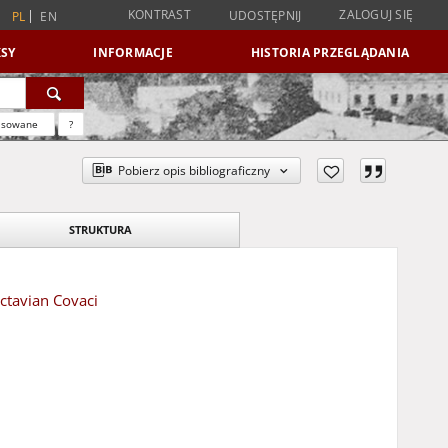
KONTRAST
ZALOGUJ SIĘ
UDOSTĘPNIJ
PL
EN
SY
INFORMACJE
HISTORIA PRZEGLĄDANIA
nsowane
?
Pobierz opis bibliograficzny
STRUKTURA
ctavian Covaci