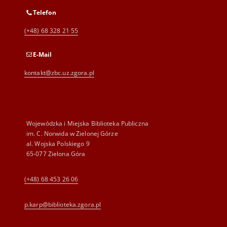
Telefon
(+48) 68 328 21 55
E-Mail
kontakt@zbc.uz.zgora.pl
Wojewódzka i Miejska Biblioteka Publiczna
im. C. Norwida w Zielonej Górze
al. Wojska Polskiego 9
65-077 Zielona Góra
(+48) 68 453 26 06
p.karp@biblioteka.zgora.pl