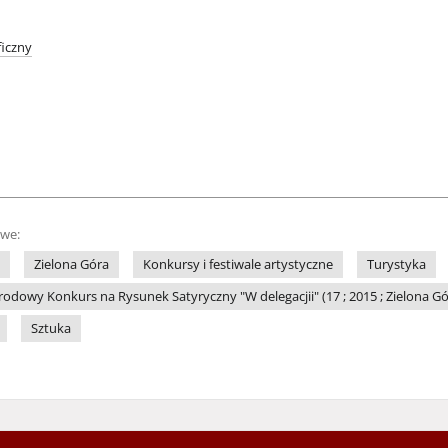
iczny
owe:
Zielona Góra
Konkursy i festiwale artystyczne
Turystyka
dowy Konkurs na Rysunek Satyryczny "W delegacjii" (17 ; 2015 ; Zielona Gó
Sztuka