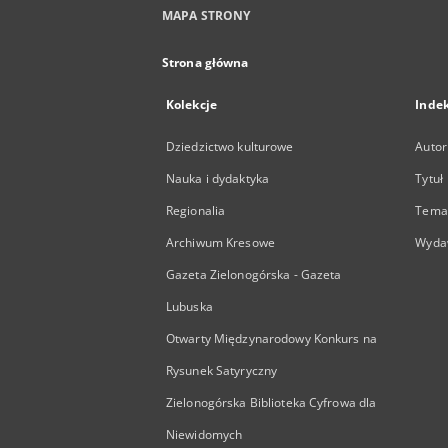
MAPA STRONY
Strona główna
Kolekcje
Inde
Dziedzictwo kulturowe
Autor
Nauka i dydaktyka
Tytuł
Regionalia
Temat
Archiwum Kresowe
Wyda
Gazeta Zielonogórska - Gazeta
Lubuska
Otwarty Międzynarodowy Konkurs na
Rysunek Satyryczny
Zielonogórska Biblioteka Cyfrowa dla
Niewidomych