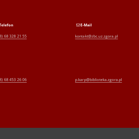
Telefon
E-Mail
8) 68 328 21 55
kontakt@zbc.uz.zgora.pl
8) 68 453 26 06
p.karp@biblioteka.zgora.pl