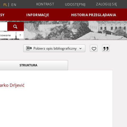
KONTRAST
ZALOGUJ SIĘ
UDOSTĘPNIJ
PL
EN
SY
INFORMACJE
HISTORIA PRZEGLĄDANIA
nsowane
?
Pobierz opis bibliograficzny
STRUKTURA
arko Drljević