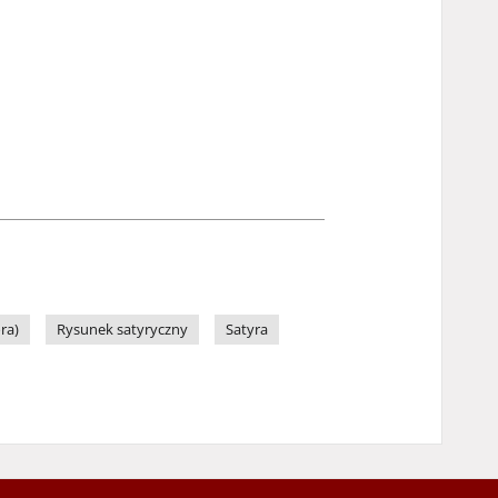
ra)
Rysunek satyryczny
Satyra