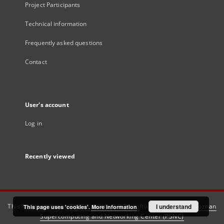
Project Participants
Technical information
Frequently asked questions
Contact
User's account
Log in
Recently viewed
This service runs on
DInGO dLibra 6.3.21
software created by
I understand
Poznan
This page uses 'cookies'.
More information
Supercomputing and Networking Center (PSNC)