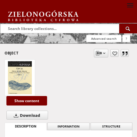
Advanced search
?
OBJECT
Show content
Download
DESCRIPTION
INFORMATION
STRUCTURE