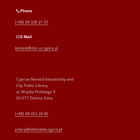
Phone
(+48) 68 328 21 55
E-Mail
kontakt@zbc.uz.zgora.pl
Cyprian Norwid Voivodeship and
City Public Library
al. Wojska Polskiego 9
65-077 Zielona Góra
(+48) 68 453 26 06
p.karp@biblioteka.zgora.pl