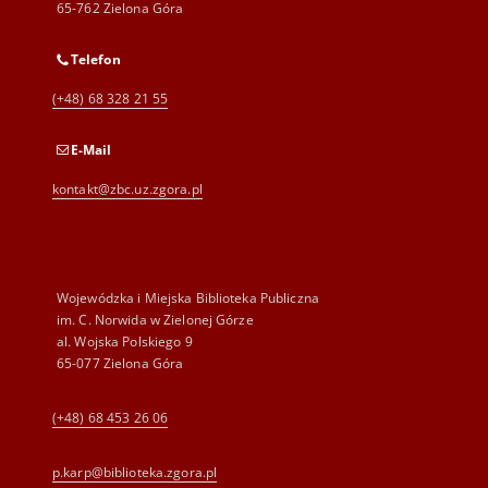
65-762 Zielona Góra
Telefon
(+48) 68 328 21 55
E-Mail
kontakt@zbc.uz.zgora.pl
Wojewódzka i Miejska Biblioteka Publiczna
im. C. Norwida w Zielonej Górze
al. Wojska Polskiego 9
65-077 Zielona Góra
(+48) 68 453 26 06
p.karp@biblioteka.zgora.pl