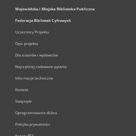
Wojewódzka i Miejska Biblioteka Publiczna
Federacja Bibliotek Cyfrowych
Uczestnicy Projektu
Opis projektu
Dla autorów i wydawców
Najczęściej zadawane pytania
Informacje techniczne
Kontakt
Statystyki
Oprogramowanie dLibra
Polityka prywatności
Kanały RSS