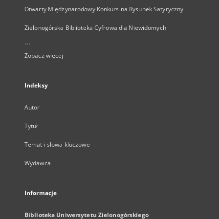
Otwarty Międzynarodowy Konkurs na Rysunek Satyryczny
Zielonogórska Biblioteka Cyfrowa dla Niewidomych
...
Zobacz więcej
Indeksy
Autor
Tytuł
Temat i słowa kluczowe
Wydawca
Informacje
Biblioteka Uniwersytetu Zielonogórskiego