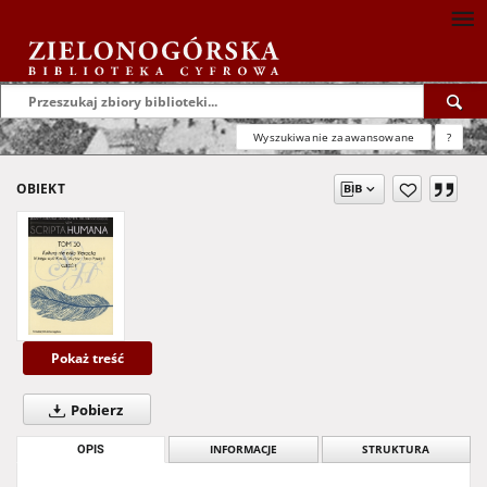
Wyszukiwanie zaawansowane
?
OBIEKT
Pokaż treść
Pobierz
OPIS
INFORMACJE
STRUKTURA