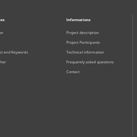
xes
Informations
or
Project description
Project Participants
ct and Keywords
Technical information
sher
Frequently asked questions
Contact