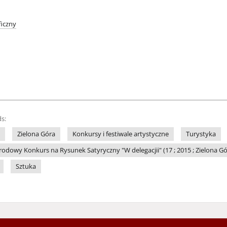
iczny
s:
Zielona Góra
Konkursy i festiwale artystyczne
Turystyka
dowy Konkurs na Rysunek Satyryczny "W delegacjii" (17 ; 2015 ; Zielona Gó
Sztuka