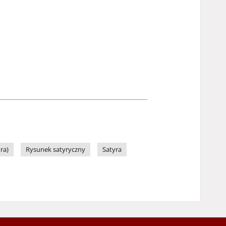
ra)
Rysunek satyryczny
Satyra