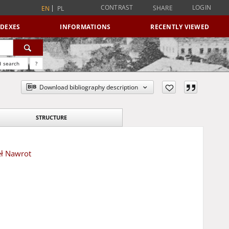
CONTRAST
LOGIN
SHARE
EN
PL
NDEXES
INFORMATIONS
RECENTLY VIEWED
 search
?
Download bibliography description
STRUCTURE
eł Nawrot