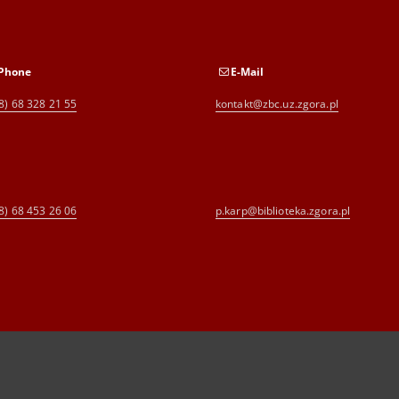
Phone
E-Mail
8) 68 328 21 55
kontakt@zbc.uz.zgora.pl
8) 68 453 26 06
p.karp@biblioteka.zgora.pl