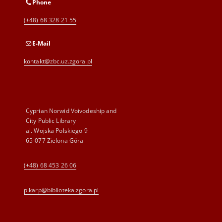
Phone
(+48) 68 328 21 55
E-Mail
kontakt@zbc.uz.zgora.pl
Cyprian Norwid Voivodeship and
City Public Library
al. Wojska Polskiego 9
65-077 Zielona Góra
(+48) 68 453 26 06
p.karp@biblioteka.zgora.pl