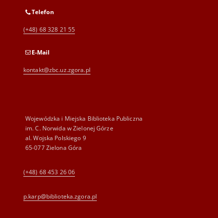
Telefon
(+48) 68 328 21 55
E-Mail
kontakt@zbc.uz.zgora.pl
Wojewódzka i Miejska Biblioteka Publiczna
im. C. Norwida w Zielonej Górze
al. Wojska Polskiego 9
65-077 Zielona Góra
(+48) 68 453 26 06
p.karp@biblioteka.zgora.pl