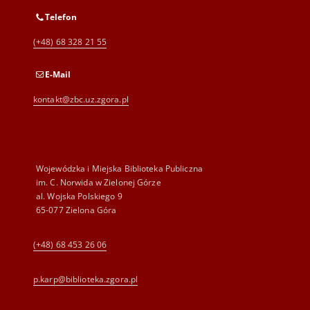
Telefon
(+48) 68 328 21 55
E-Mail
kontakt@zbc.uz.zgora.pl
Wojewódzka i Miejska Biblioteka Publiczna
im. C. Norwida w Zielonej Górze
al. Wojska Polskiego 9
65-077 Zielona Góra
(+48) 68 453 26 06
p.karp@biblioteka.zgora.pl