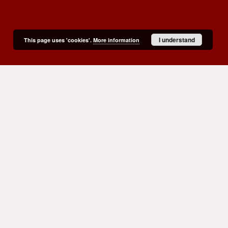
I understand
This page uses 'cookies'.
More information