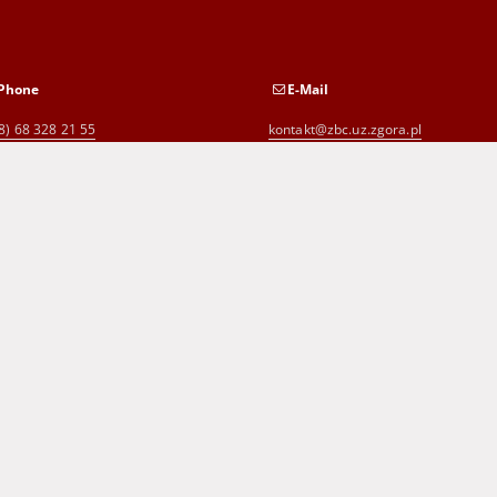
Phone
E-Mail
8) 68 328 21 55
kontakt@zbc.uz.zgora.pl
8) 68 453 26 06
p.karp@biblioteka.zgora.pl