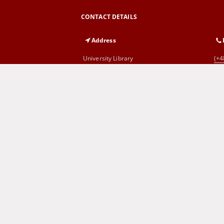
CONTACT DETAILS
Address
University Library
(+4
al. Wojska Polskiego 71
65-762 Zielona Góra
Cyprian Norwid Voivodeship and
(+4
City Public Library
al. Wojska Polskiego 9
65-077 Zielona Góra
SITEMAP