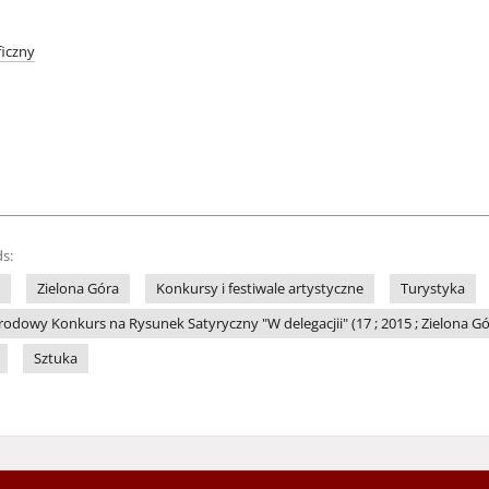
iczny
s:
Zielona Góra
Konkursy i festiwale artystyczne
Turystyka
dowy Konkurs na Rysunek Satyryczny "W delegacjii" (17 ; 2015 ; Zielona Gó
Sztuka