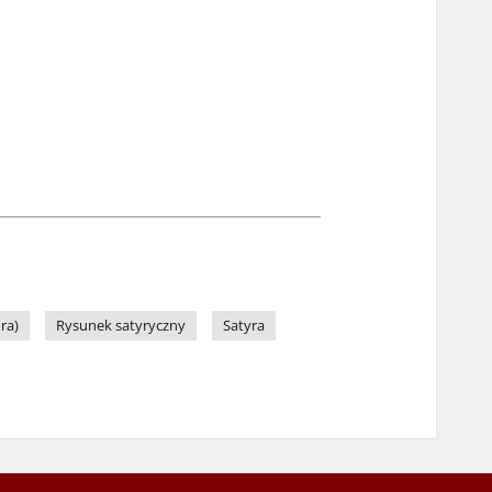
ra)
Rysunek satyryczny
Satyra