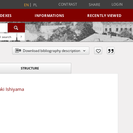
CONTRAST
LOGIN
SHARE
EN
PL
NDEXES
INFORMATIONS
RECENTLY VIEWED
 search
?
Download bibliography description
STRUCTURE
aki Ishiyama