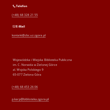
Telefon
(+48) 68 328 21 55
E-Mail
kontakt@zbc.uz.zgora.pl
Wojewódzka i Miejska Biblioteka Publiczna
im. C. Norwida w Zielonej Górze
al. Wojska Polskiego 9
65-077 Zielona Góra
(+48) 68 453 26 06
p.karp@biblioteka.zgora.pl