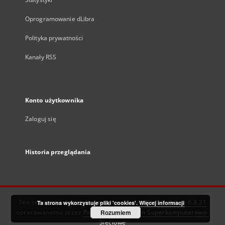
Oprogramowanie dLibra
Polityka prywatności
Kanały RSS
Konto użytkownika
Zaloguj się
Historia przeglądania
Ten serwis działa dzięki oprogramowaniu
DInGO dLibra 6.3.21
Ta strona wykorzystuje pliki 'cookies'.
Więcej informacji
opracowanemu przez
Poznańskie Centrum Superkomputerowo-
Rozumiem
Sieciowe