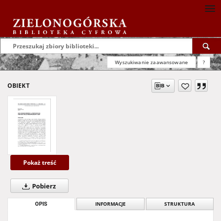
Wyszukiwanie zaawansowane
?
OBIEKT
Pokaż treść
Pobierz
OPIS
INFORMACJE
STRUKTURA