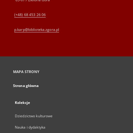
(+48) 68 453 26 06
p.karp@biblioteka.zgora.pl
MAPA STRONY
Strona główna
Kolekcje
Dziedzictwo kulturowe
Nauka i dydaktyka