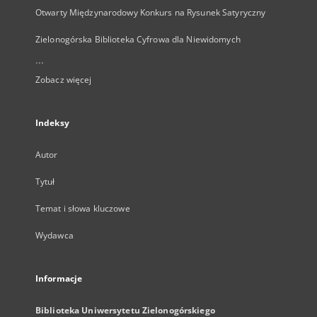
Otwarty Międzynarodowy Konkurs na Rysunek Satyryczny
Zielonogórska Biblioteka Cyfrowa dla Niewidomych
...
Zobacz więcej
Indeksy
Autor
Tytuł
Temat i słowa kluczowe
Wydawca
Informacje
Biblioteka Uniwersytetu Zielonogórskiego