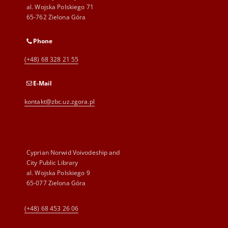
al. Wojska Polskiego 71
65-762 Zielona Góra
Phone
(+48) 68 328 21 55
E-Mail
kontakt@zbc.uz.zgora.pl
Cyprian Norwid Voivodeship and
City Public Library
al. Wojska Polskiego 9
65-077 Zielona Góra
(+48) 68 453 26 06