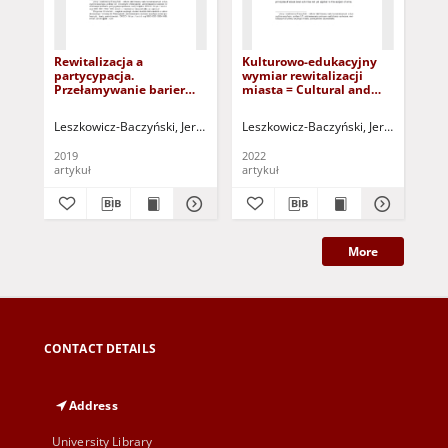
Rewitalizacja a
Kulturowo-edukacyjny
The
partycypacja.
wymiar rewitalizacji
soc
Przełamywanie barier
miasta = Cultural and
rev
mentalnych =
educational aspect of
con
Revitalization and
urban regeneration
Uc
Leszkowicz-Baczyński, Jerzy
Michalski, Zbigniew
Leszkowicz-Baczyński, Jerzy
Leszkowicz-Baczyński,
Kowalski
Baz
participation. Breaking
sp
mental barriers
di
2019
2022
201
ko
artykuł
artykuł
art
dot
More
CONTACT DETAILS
Address
University Library