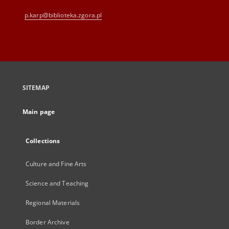
p.karp@biblioteka.zgora.pl
SITEMAP
Main page
Collections
Culture and Fine Arts
Science and Teaching
Regional Materials
Border Archive