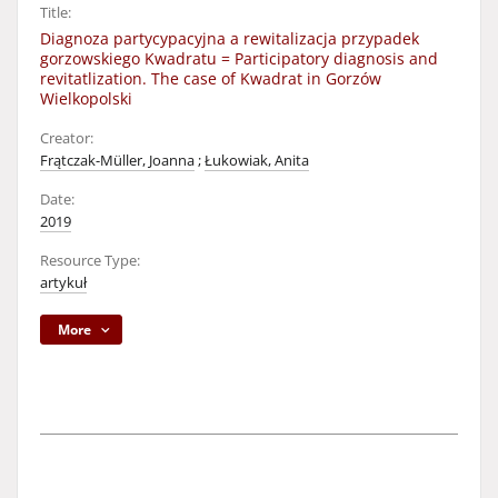
Title:
Diagnoza partycypacyjna a rewitalizacja przypadek
gorzowskiego Kwadratu = Participatory diagnosis and
revitatlization. The case of Kwadrat in Gorzów
Wielkopolski
Creator:
Frątczak-Müller, Joanna
;
Łukowiak, Anita
Date:
2019
Resource Type:
artykuł
More