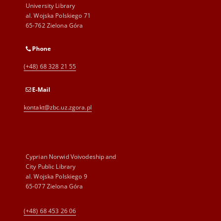
University Library
al. Wojska Polskiego 71
65-762 Zielona Góra
Phone
(+48) 68 328 21 55
E-Mail
kontakt@zbc.uz.zgora.pl
Cyprian Norwid Voivodeship and
City Public Library
al. Wojska Polskiego 9
65-077 Zielona Góra
(+48) 68 453 26 06