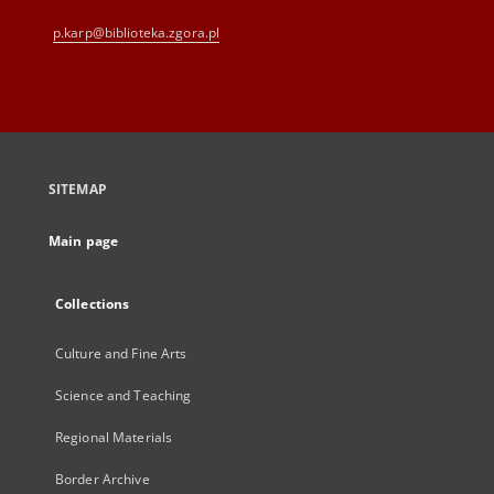
p.karp@biblioteka.zgora.pl
SITEMAP
Main page
Collections
Culture and Fine Arts
Science and Teaching
Regional Materials
Border Archive