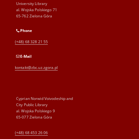
University Library
al. Wojska Polskiego 71
65-762 Zielona Góra
Phone
(+48) 68 328 21 55
E-Mail
kontakt@zbc.uz.zgora.pl
Cyprian Norwid Voivodeship and
City Public Library
al. Wojska Polskiego 9
65-077 Zielona Góra
(+48) 68 453 26 06