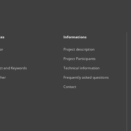
xes
Informations
or
Project description
Project Participants
ct and Keywords
Technical information
sher
Frequently asked questions
Contact