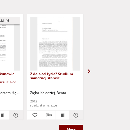
ki, 46
ekunowie
Z dala od życia? Studium
Ludzie starzy i starość
samotnej starości
polityce społecznej
uczucia oraz
(dokument dostępny p
ązane z
zalogowaniu tylko dla 
xperiences,
dysfunkcją wzroku)
d. nacz.
orzata H.
Nowak, Beata Maria - red.
Zięba-Kołodziej, Beata
Paprzycka, Emilia - red.
Szatur-Jaworska, Barbar
Narkiewicz-Niedbal
ds of
rs of
2012
2000
rozdział w książce
książka
More