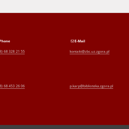
Phone
E-Mail
8) 68 328 21 55
kontakt@zbc.uz.zgora.pl
8) 68 453 26 06
p.karp@biblioteka.zgora.pl