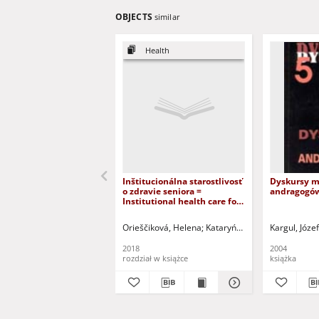
OBJECTS
similar
Health
Inštitucionálna starostlivosť
Dyskursy m
o zdravie seniora =
andragogów
Institutional health care for
the elderly
Orieščiková, Helena
Kataryńczuk-Mania, Lidia - r
Kargul, Józef
2018
2004
rozdział w książce
książka