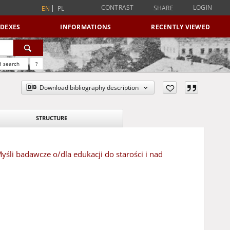
CONTRAST
LOGIN
SHARE
EN
PL
NDEXES
INFORMATIONS
RECENTLY VIEWED
 search
?
Download bibliography description
STRUCTURE
yśli badawcze o/dla edukacji do starości i nad