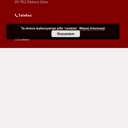
65-762 Zielona Góra
Telefon
(+48) 68 328 21 55
Ta strona wykorzystuje pliki 'cookies'.
Więcej informacji
Rozumiem
E-Mail
kontakt@zbc.uz.zgora.pl
Wojewódzka i Miejska Biblioteka Publiczna
im. C. Norwida w Zielonej Górze
al. Wojska Polskiego 9
65-077 Zielona Góra
(+48) 68 453 26 06
p.karp@biblioteka.zgora.pl