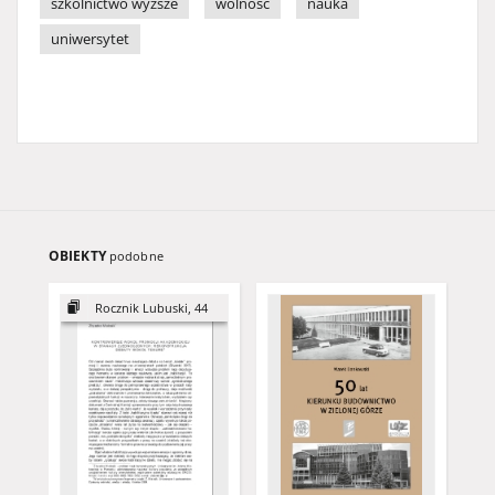
szkolnictwo wyższe
wolność
nauka
uniwersytet
OBIEKTY
podobne
Rocznik Lubuski, 44