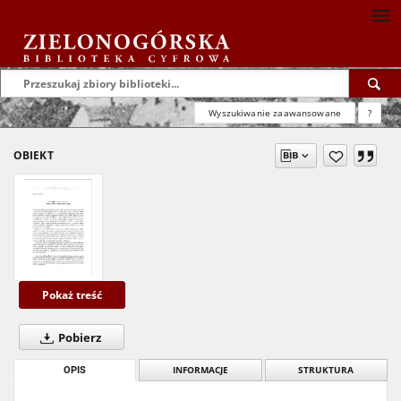
Wyszukiwanie zaawansowane
?
OBIEKT
Pokaż treść
Pobierz
OPIS
INFORMACJE
STRUKTURA