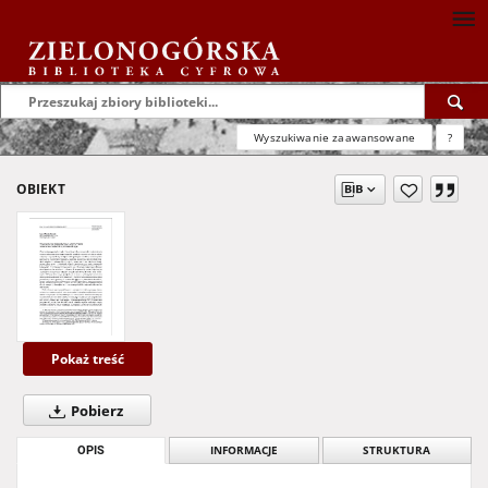
Wyszukiwanie zaawansowane
?
OBIEKT
Pokaż treść
Pobierz
OPIS
INFORMACJE
STRUKTURA