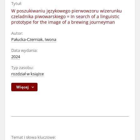
Tytuł:
W poszukiwaniu językowego pierwowzoru wizerunku
czeladnika piwowarskiego = In search of a linguistic
prototype for the image of a brewing journeyman
Autor:
Pałucka-Czerniak, Iwona
Data wydania:
2024
Typ zasobu:
rozdział w książce
Więcej
Temat i słowa kluczowe: