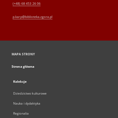
(+48) 68 453 26 06
p.karp@biblioteka.zgora.pl
MAPA STRONY
Strona główna
Kolekcje
Dziedzictwo kulturowe
Nauka i dydaktyka
Regionalia