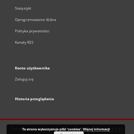
Statystyki
Oprogramowanie dLibra
Polityka prywatności
Kanały RSS
Konto użytkownika
Zaloguj się
Historia przeglądania
Ten serwis działa dzięki oprogramowaniu
DInGO dLibra 6.3.21
Ta strona wykorzystuje pliki 'cookies'.
Więcej informacji