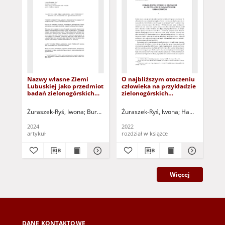
Nazwy własne Ziemi
O najbliższym otoczeniu
Na
Lubuskiej jako przedmiot
człowieka na przykładzie
pow
badań zielonogórskich
zielonogórskich
językoznawców = Proper
urbanonimów = About
names of the Lubuskie
the nearest human
Żuraszek-Ryś, Iwona
Burda, Bogumiła - red.
Żuraszek-Ryś, Iwona
Szymczak, Małgorzata - r
Hawrysz, Magda
Żur
Region as the object of
environment on the
research by linguists
example of Zielona Góra
2024
2022
200
from Zielona Gora
urbanonyms
artykuł
rozdział w książce
ksi
Więcej
DANE KONTAKTOWE