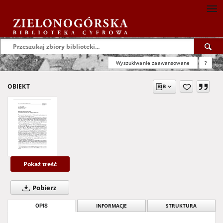
Wyszukiwanie zaawansowane
?
OBIEKT
Pokaż treść
Pobierz
OPIS
INFORMACJE
STRUKTURA