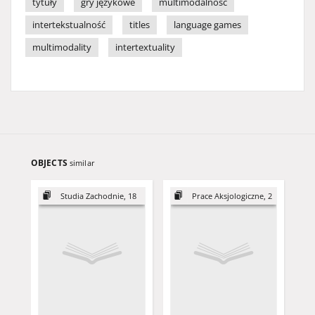
tytuły
gry językowe
multimodalność
intertekstualność
titles
language games
multimodality
intertextuality
OBJECTS
similar
Studia Zachodnie, 18
Prace Aksjologiczne, 2