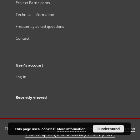
Project Participants
Technical information
Frequently asked questions
Contact
User's account
Log in
Recently viewed
This service runs on
DInGO dLibra 6.3.21
software created by
I understand
Poznan
This page uses 'cookies'.
More information
Supercomputing and Networking Center (PSNC)