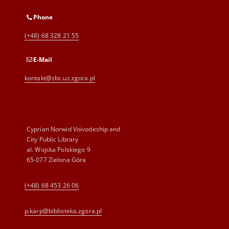
Phone
(+48) 68 328 21 55
E-Mail
kontakt@zbc.uz.zgora.pl
Cyprian Norwid Voivodeship and
City Public Library
al. Wojska Polskiego 9
65-077 Zielona Góra
(+48) 68 453 26 06
p.karp@biblioteka.zgora.pl