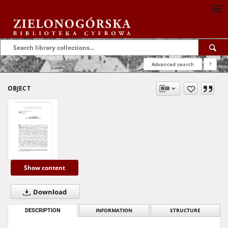
Advanced search
?
OBJECT
Show content
Download
DESCRIPTION
INFORMATION
STRUCTURE