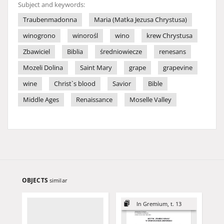
Subject and keywords:
Traubenmadonna
Maria (Matka Jezusa Chrystusa)
winogrono
winorośl
wino
krew Chrystusa
Zbawiciel
Biblia
średniowiecze
renesans
Mozeli Dolina
Saint Mary
grape
grapevine
wine
Christ`s blood
Savior
Bible
Middle Ages
Renaissance
Moselle Valley
OBJECTS
similar
In Gremium, t. 13