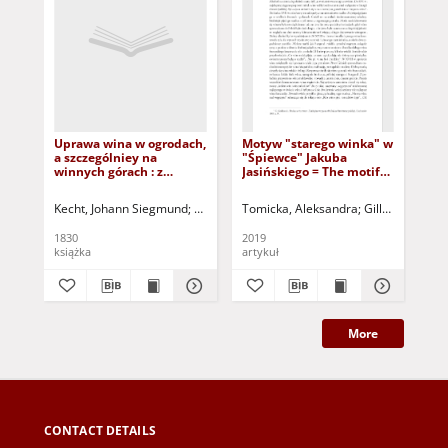
Uprawa wina w ogrodach,
Motyw "starego winka" w
Tra
a szczególniey na
"Śpiewce" Jakuba
lit
winnych górach : z
Jasińskiego = The motif
kon
przyłączeniem nauki
of "old wine" in
pol
wytłaczania wina bez
"Śpiewka" by Jakub
tra
Kecht, Johann Siegmund
Wierzbicki, Benjamin - [tł.]
Tomicka, Aleksandra
Gillmeister, And
Gie
prasy
Jasiński
Lub
con
1830
2019
201
pol
książka
artykuł
art
More
CONTACT DETAILS