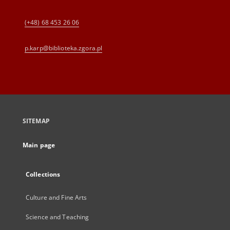
(+48) 68 453 26 06
p.karp@biblioteka.zgora.pl
SITEMAP
Main page
Collections
Culture and Fine Arts
Science and Teaching