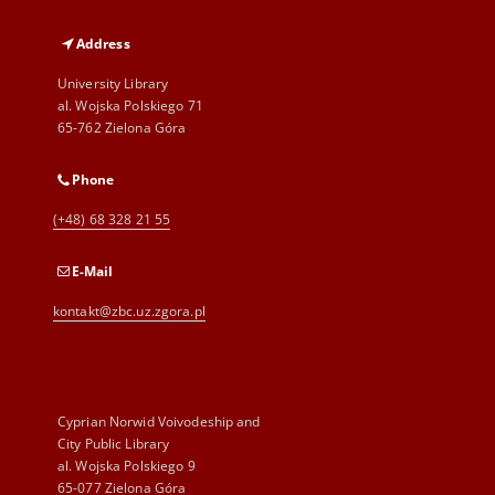
Address
University Library
al. Wojska Polskiego 71
65-762 Zielona Góra
Phone
(+48) 68 328 21 55
E-Mail
kontakt@zbc.uz.zgora.pl
Cyprian Norwid Voivodeship and
City Public Library
al. Wojska Polskiego 9
65-077 Zielona Góra