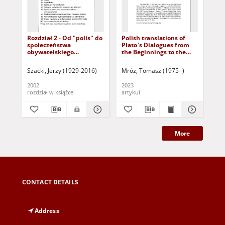
Rozdział 2 - Od "polis" do
Polish translations of
Pla
społeczeństwa
Plato`s Dialogues from
19
obywatelskiego
the Beginnings to the
(dokument dostepny po
Mid-Twentieth Century
zalogowaniu tylko dla
Szacki, Jerzy (1929-2016)
Mróz, Tomasz (1975- )
Mró
osób z dysfunkcją
wzroku)
2002
2023
202
rozdział w książce
artykuł
ksi
More
CONTACT DETAILS
Address