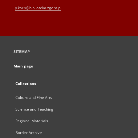
p.karp@biblioteka.zgora.pl
SITEMAP
Main page
Collections
Culture and Fine Arts
Science and Teaching
Regional Materials
Border Archive