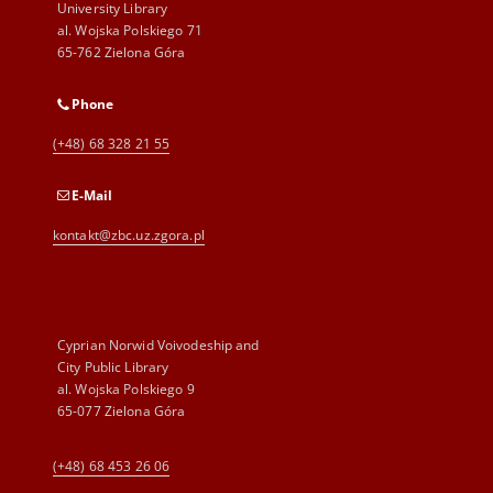
University Library
al. Wojska Polskiego 71
65-762 Zielona Góra
Phone
(+48) 68 328 21 55
E-Mail
kontakt@zbc.uz.zgora.pl
Cyprian Norwid Voivodeship and
City Public Library
al. Wojska Polskiego 9
65-077 Zielona Góra
(+48) 68 453 26 06