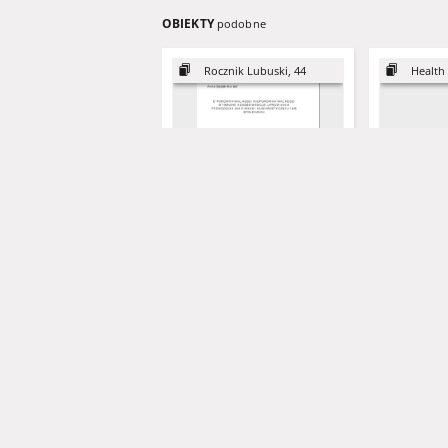
OBIEKTY
podobne
Rocznik Lubuski, 44
Health
O porównywalności
Zdrowie dz
nieporównywalnego.
rozwodzie i
Wybrane konsekwencje
nad dziećmi
uprawiania pedagogiki jako
after divor
nauki humanistycznej lub
Custody
Sajdak-Burska, Anna
Kowalski, Mirosław - red.
Dončevová, S
Ko
społecznej = On the
comparability of the
2018
2018
incomparable. Some
artykuł
rozdział w ks
consequences of pedagogy
as a discipline developed
within the paradigms of the
humanities and social
sciences