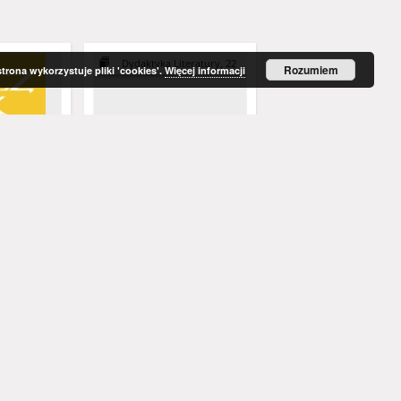
Dydaktyka Literatury, 22
Pedagogika społeczna. Człowiek w zmieniającym s
Rozumiem
strona wykorzystuje pliki 'cookies'.
Więcej informacji
 39, cz. 2):
Pedagogika społeczna i jej
Pedagogika społeczna:
eczna na
miejsce w systemie nauk
człowiek w zmieniając
i lokalnych
pedagogicznych = Social
świecie - spis treści
pedagogy and its place in
the system of pedagogical
. nauk.
d.
, Ewa - red.
Radziewicz-Winnicki, Andrzej
Kawula, Stanisław (1939- )
Zielińska-Pękał, Daria
Pasterniak, Wojciech (1935-2018 ) 
Sendyk, Marzena
Pilch, Tadeusz (1939- ) - 
Ilnick
disciplines
2002
1995
artykuł
rozdział w książce
Więcej