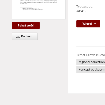
Typ zasobu:
artykuł
Więcej
Pokaż treść
Pobierz
Temat i słowa klucz
regional education
koncept edukacyj