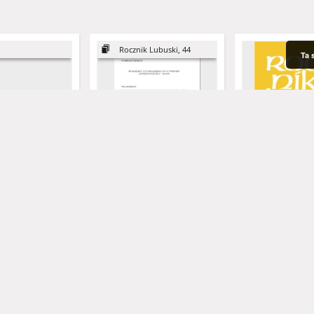
Rocznik Lubuski, 44
Ta 
iecka po
Społeczny ethos uczonych a
Rocznik Lubuski (t.
 wspólna opieka
procesy "zurzędniczania"
Pedagogika społ
 = Child health
nauki = The social ethos of
rzecz społecznośc
ce and Joint Child
scientists and the processes
of science becoming
ilvia
walska, Ewa - red.
Kataryńczuk-Mania, Lidia - red. nauk.
Żukiewicz, Arkadiusz
Przybysz-Zaremba, Małgorzata - red
Kowalski, Mirosław - red.
Wołk, Zdzisław - re
Kowalska
beurocratic
2018
2013
iążce
artykuł
czasopismo