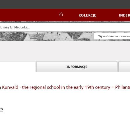
KOLEKCJE
INDEK
Wyszukiwanie zaawa
INFORMACJE
 Kunvald - the regional school in the early 19th century = Phila
ch