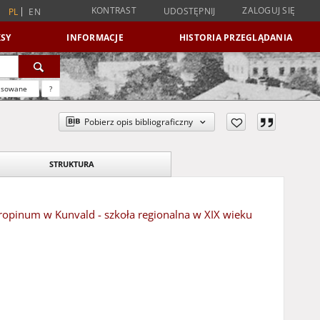
KONTRAST
ZALOGUJ SIĘ
UDOSTĘPNIJ
PL
EN
SY
INFORMACJE
HISTORIA PRZEGLĄDANIA
nsowane
?
Pobierz opis bibliograficzny
STRUKTURA
ntropinum w Kunvald - szkoła regionalna w XIX wieku