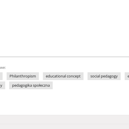
owe:
Philanthropism
educational concept
social pedagogy
ny
pedagogika społeczna