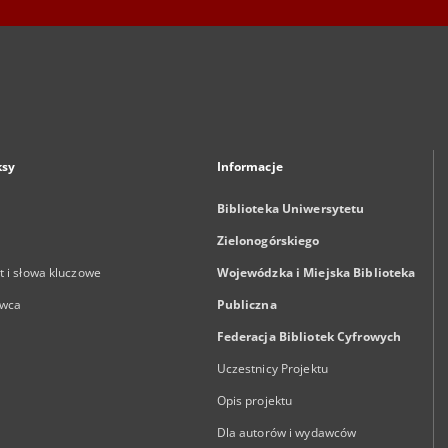
ksy
Informacje
Biblioteka Uniwersytetu
Zielonogórskiego
 i słowa kluczowe
Wojewódzka i Miejska Biblioteka
wca
Publiczna
Federacja Bibliotek Cyfrowych
Uczestnicy Projektu
Opis projektu
Dla autorów i wydawców