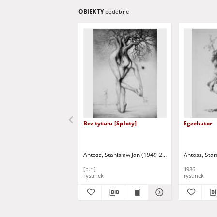
OBIEKTY
podobne
Bez tytułu [Sploty]
Egzekutor
Antosz, Stanisław Jan (1949-2004)
Antosz, Stan
[b.r.]
1986
rysunek
rysunek