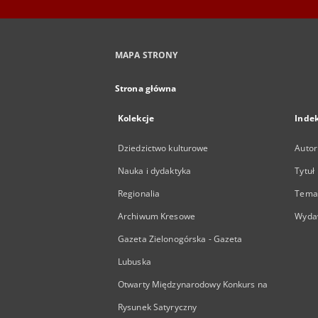
MAPA STRONY
Strona główna
Kolekcje
Inde
Dziedzictwo kulturowe
Autor
Nauka i dydaktyka
Tytuł
Regionalia
Temat
Archiwum Kresowe
Wyda
Gazeta Zielonogórska - Gazeta
Lubuska
Otwarty Międzynarodowy Konkurs na
Rysunek Satyryczny