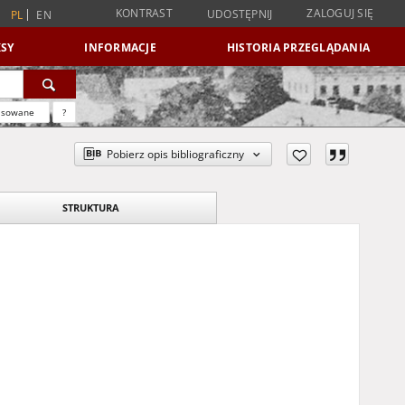
KONTRAST
ZALOGUJ SIĘ
UDOSTĘPNIJ
PL
EN
SY
INFORMACJE
HISTORIA PRZEGLĄDANIA
nsowane
?
Pobierz opis bibliograficzny
STRUKTURA