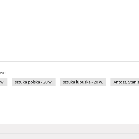
owe:
 w.
sztuka polska - 20 w.
sztuka lubuska - 20 w.
Antosz, Stani