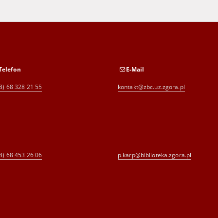
Telefon
E-Mail
8) 68 328 21 55
kontakt@zbc.uz.zgora.pl
8) 68 453 26 06
p.karp@biblioteka.zgora.pl