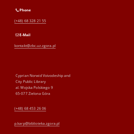
Phone
(+48) 68 328 21 55
E-Mail
kontakt@zbc.uz.zgora.pl
Cyprian Norwid Voivodeship and
City Public Library
al. Wojska Polskiego 9
65-077 Zielona Góra
(+48) 68 453 26 06
p.karp@biblioteka.zgora.pl