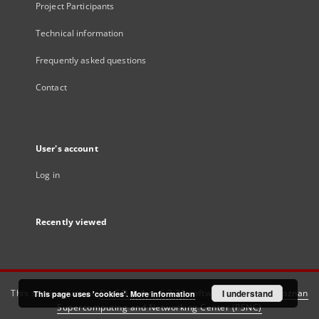
Project Participants
Technical information
Frequently asked questions
Contact
User's account
Log in
Recently viewed
This service runs on
DInGO dLibra 6.3.21
software created by
I understand
Poznan
This page uses 'cookies'.
More information
Supercomputing and Networking Center (PSNC)