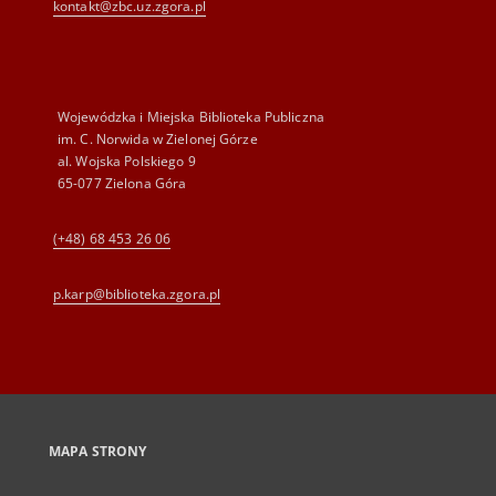
kontakt@zbc.uz.zgora.pl
Wojewódzka i Miejska Biblioteka Publiczna
im. C. Norwida w Zielonej Górze
al. Wojska Polskiego 9
65-077 Zielona Góra
(+48) 68 453 26 06
p.karp@biblioteka.zgora.pl
MAPA STRONY