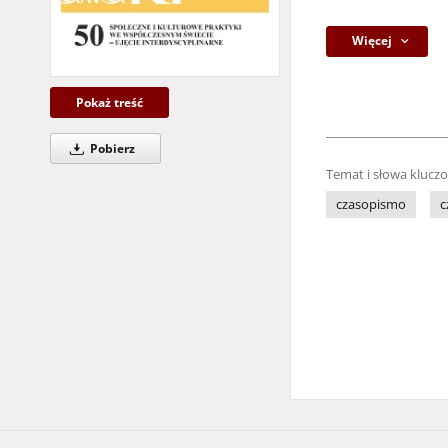
Więcej
Pokaż treść
Pobierz
Temat i słowa klucz
czasopismo
c