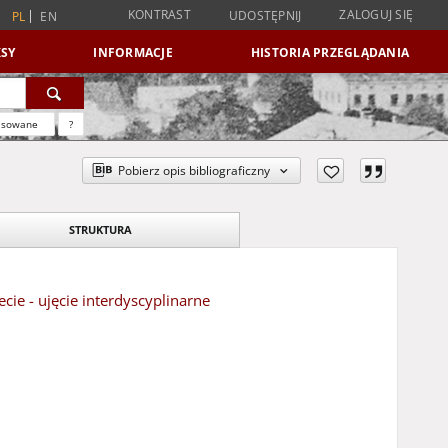
KONTRAST
ZALOGUJ SIĘ
UDOSTĘPNIJ
PL
EN
SY
INFORMACJE
HISTORIA PRZEGLĄDANIA
nsowane
?
Pobierz opis bibliograficzny
STRUKTURA
cie - ujęcie interdyscyplinarne