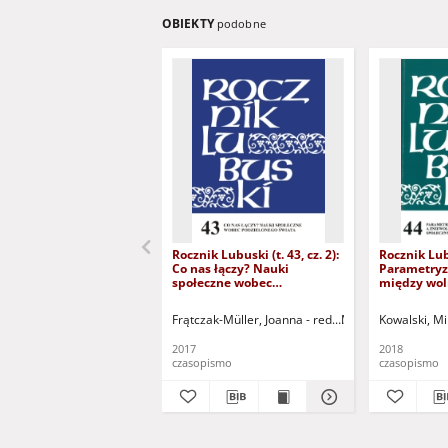
OBIEKTY
podobne
Rocznik Lubuski (t. 43, cz. 2):
Rocznik Lubu
Co nas łączy? Nauki
Parametryza
społeczne wobec
między wol
podzielonego świata
zniewoleni
nauk społe
Frątczak-Müller, Joanna - red.
Mielczarek-Żejmo, 
Kowalski, Mi
humanisty
2017
2018
czasopismo
czasopismo