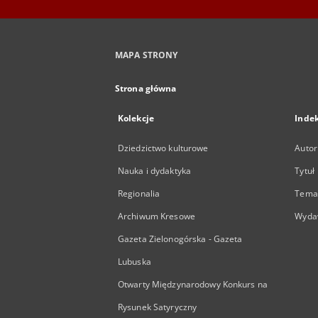
MAPA STRONY
Strona główna
Kolekcje
Inde
Dziedzictwo kulturowe
Autor
Nauka i dydaktyka
Tytuł
Regionalia
Temat
Archiwum Kresowe
Wyda
Gazeta Zielonogórska - Gazeta
Lubuska
Otwarty Międzynarodowy Konkurs na
Rysunek Satyryczny