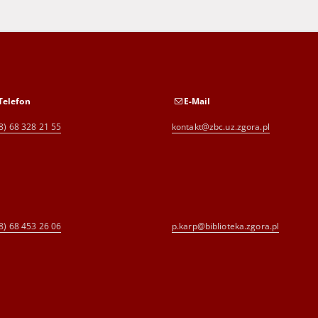
Telefon
E-Mail
8) 68 328 21 55
kontakt@zbc.uz.zgora.pl
8) 68 453 26 06
p.karp@biblioteka.zgora.pl