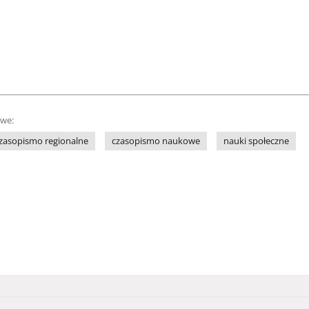
owe:
zasopismo regionalne
czasopismo naukowe
nauki społeczne