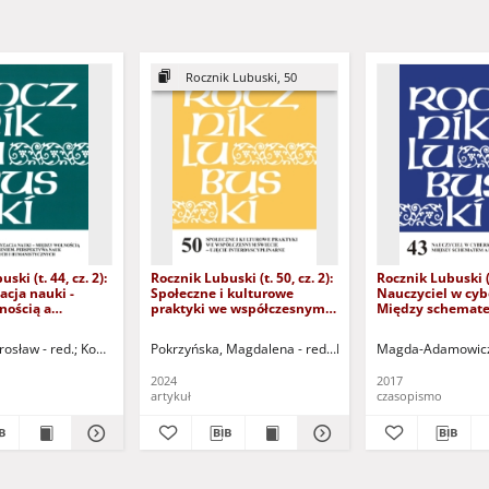
Rocznik Lubuski, 50
ski (t. 44, cz. 2):
Rocznik Lubuski (t. 50, cz. 2):
Rocznik Lubuski (t.
cja nauki -
Społeczne i kulturowe
Nauczyciel w cyb
nością a
praktyki we współczesnym
Między schemat
em. Perspektywa
świecie - ujęcie
kreatywnością
cznych i
interdyscyplinarne - spis
Anna - red.
rosław - red.
Mazur, Stanisław
Kowalska, Ewa - red.
Pokrzyńska, Magdalena - red.
Gadowska, Kaja
Melosik, Zbyszko (1956 -)
Flis, Jarosław
Nowicka, Ewa - red.
Stolicki, Dariusz
Gromkowska-Melosi
Magda-Adamowicz,
He
cznych
treści
2024
2017
artykuł
czasopismo