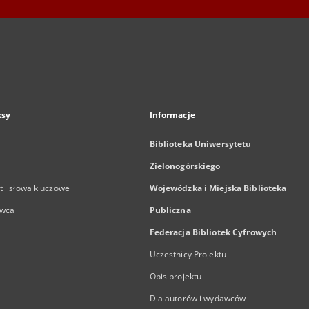
ksy
Informacje
Biblioteka Uniwersytetu
Zielonogórskiego
 i słowa kluczowe
Wojewódzka i Miejska Biblioteka
wca
Publiczna
Federacja Bibliotek Cyfrowych
Uczestnicy Projektu
Opis projektu
Dla autorów i wydawców